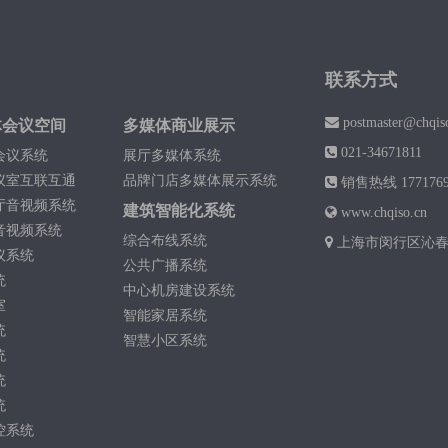
联系方式
postmaster@chqis
体会议空间
多媒体商业展示
021-34671811
会议系统
展厅多媒体系统
议室互联互通
品牌门店多媒体展示系统
销售热线 1771769
厅音视频系统
建筑智能化系统
www.chqiso.cn
音视频系统
综合布线系统
上海市闵行区沁春路
议系统
公共广播系统
统
中心机房建设系统
室
智能家居系统
统
智慧小区系统
统
统
统
控系统